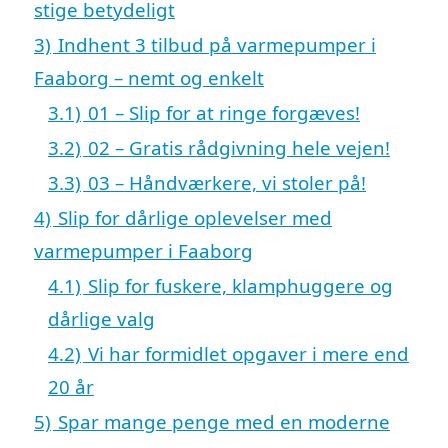
stige betydeligt
3)
Indhent 3 tilbud på varmepumper i
Faaborg – nemt og enkelt
3.1)
01 – Slip for at ringe forgæves!
3.2)
02 – Gratis rådgivning hele vejen!
3.3)
03 – Håndværkere, vi stoler på!
4)
Slip for dårlige oplevelser med
varmepumper i Faaborg
4.1)
Slip for fuskere, klamphuggere og
dårlige valg
4.2)
Vi har formidlet opgaver i mere end
20 år
5)
Spar mange penge med en moderne