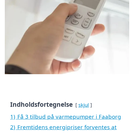
Indholdsfortegnelse
skjul
1)
Få 3 tilbud på varmepumper i Faaborg
2)
Fremtidens energipriser forventes at